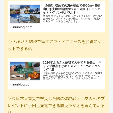
【雑記】初めての海外登山で4000mへ!!登
山好き夫婦の新婚旅行スイス旅（チェルマ
ット・グリンデルワルト）
新婚旅行でスイスへ登山に行ってきました!!費用感と
合わせて、ブライトホルン登山（4164m）、絶景ハ
イキングコースをご紹介します。
iinuiblog.com
▽ふるさと納税で毎年アウトドアグッズをお得にゲ
ットできる話
2024年ふるさと納税で入手できる登山・キ
ャンプ用品まとめ！スノーピークのチタン
マグも!!
非常にお得なふるさと納税×アウトドアギア。登山歴
10年以上の私も毎年活用しています!!チタンマグ、
偏光グラス、鉄フライパン、チタンカトラリー...全
部ふるさと納税で入手しました！今回はふるさと納
iinuiblog.com
税でGETできるアウトドアグッズを紹介していきま
す。
▽東日本大震災で被災した際の体験談と、友人へのプ
レゼントに手回し充電できる防災ラジオを選んでいる
話