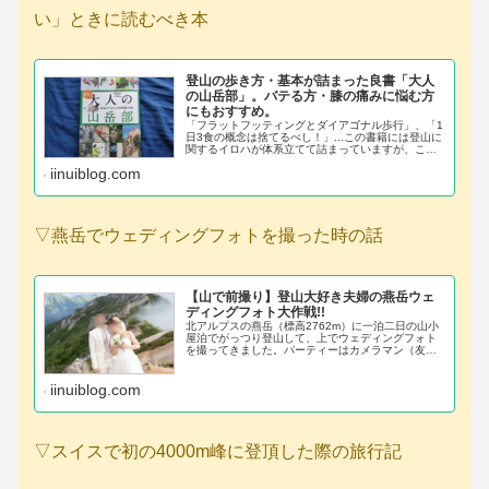
い」ときに読むべき本
登山の歩き方・基本が詰まった良書「大人
の山岳部」。バテる方・膝の痛みに悩む方
にもおすすめ。
「フラットフッティングとダイアゴナル歩行」、「1
日3食の概念は捨てるべし！」...この書籍には登山に
関するイロハが体系立てて詰まっていますが、この
記事では特に学びとなった＆初心者の方に伝えたい2
iinuiblog.com
点にギュッとしぼって、少しだけ紹介させてくださ
い。
▽燕岳でウェディングフォトを撮った時の話
【山で前撮り】登山大好き夫婦の燕岳ウェ
ディングフォト大作戦!!
北アルプスの燕岳（標高2762m）に一泊二日の山小
屋泊でがっつり登山して、上でウェディングフォト
を撮ってきました。パーティーはカメラマン（友
人）を加えた三人、衣装はメルカリ調達です。
iinuiblog.com
▽スイスで初の4000m峰に登頂した際の旅行記