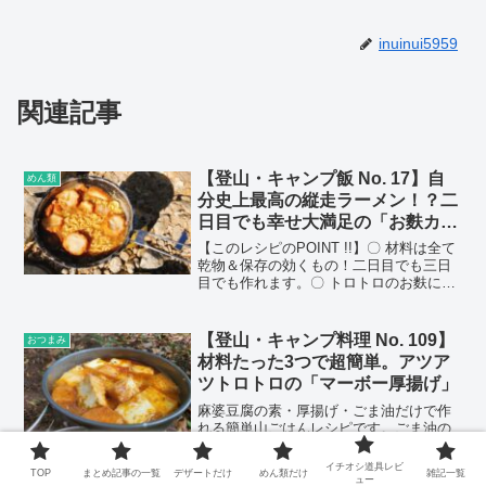
inuinui5959
関連記事
【登山・キャンプ飯 No. 17】自
めん類
分史上最高の縦走ラーメン！？二
日目でも幸せ大満足の「お麩カヒ
レらーめん」
【このレシピのPOINT !!】〇 材料は全て
乾物＆保存の効くもの！二日目でも三日
目でも作れます。〇 トロトロのお麩にふ
かひれスープが絡んで絶品！材料１人
前・仙台麩スライス （6~8枚ほど）・水
袋ラ...
【登山・キャンプ料理 No. 109】
おつまみ
材料たった3つで超簡単。アツア
ツトロトロの「マーボー厚揚げ」
麻婆豆腐の素・厚揚げ・ごま油だけで作
れる簡単山ごはんレシピです。ごま油の
持ち運びは、R-1ヨーグルトの空ボトルで
OK。スパイシーで食べ応えたっぷり、山
イチオシ道具レビ
TOP
まとめ記事の一覧
デザートだけ
めん類だけ
雑記一覧
でも簡単につくれる大満足レシピです。
ュー