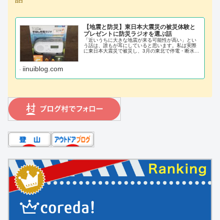
【地震と防災】東日本大震災の被災体験と
プレゼントに防災ラジオを選ぶ話
「近いうちに大きな地震が来る可能性が高い」とい
う話は、誰もが耳にしていると思います。私は実際
に東日本大震災で被災し、3月の東北で停電・断水生
活を経験しました。不安で、寒くて、情報が遮断さ
れた生活を通して、「スマホに手回し充電できる防
災ラジオ 」と「電気が無くてもお湯を沸かせる道
iinuiblog.com
具」は必ずあった方が良いと確信しています。