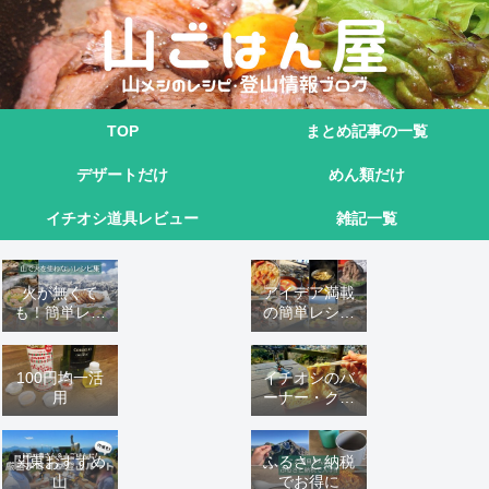
TOP
まとめ記事の一覧
デザートだけ
めん類だけ
イチオシ道具レビュー
雑記一覧
火が無くて
アイデア満載
も！簡単レシ
の簡単レシピ
ピ9選
16 選
100円均一活
イチオシのバ
用
ーナー・クッ
カーこれ！
関東おすすめ
ふるさと納税
山
でお得に