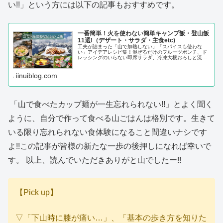
い!!」という方には以下の記事もおすすめです。
一番簡単！火を使わない簡単キャンプ飯・登山飯
11選!（デザート・サラダ・主食etc)
工夫が詰まった「山で加熱しない」「スパイスも使わな
い」アイデアレシピ集！混ぜるだけのフルーツポンチ、ド
レッシングのいらない即席サラダ、冷凍大根おろしと流水
麺を使った冷やしうどん、炊飯器チャーシューetc...
iinuiblog.com
「山で食べたカップ麺が一生忘れられない!!」とよく聞く
ように、自分で作って食べる山ごはんは格別です。生きて
いる限り忘れられない食体験になること間違いナシです
よ!!この記事が皆様の新たな一歩の後押しになれば幸いで
す。 以上、読んでいただきありがと山でしたー!!
【Pick up】
▽「下山時に膝が痛い…」、「基本の歩き方を知りた