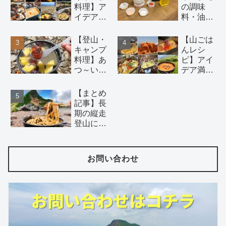
料理】ア
の調味
イデアい
料・油の
っぱいの
持ち運び
簡単初心
には 100
【登山・
【山ごは
者向け山
円均一ア
キャンプ
んレシ
ごはんレ
イテム が
料理】あ
ピ】アイ
シピ 18
おすす
つ～い夏
デア満載
選！（麺
め。調理
山でこそ
の山で作
類、鍋、
酒にはバ
食べた
る絶品パ
【まとめ
おつま
ーボンウ
い！！冷
スタ16選
記事】長
み、デザ
ィスキー
たい山ご
【湯切り
期の縦走
ート）
を。
はんレシ
不要】
登山にオ
ピ5選
ススメ。
日持ち材
料で二日
お問い合わせ
目以降で
もつくれ
る山ごは
んのレシ
ピ 6 選