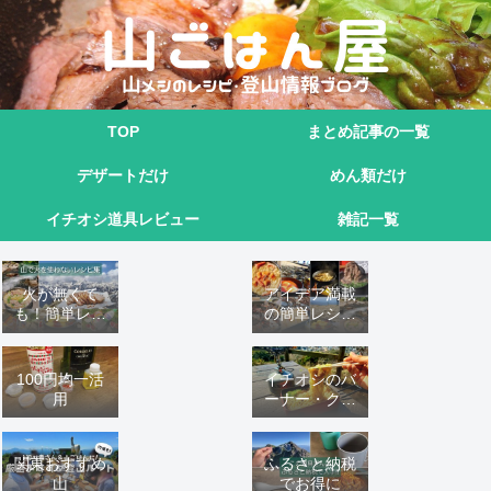
TOP
まとめ記事の一覧
デザートだけ
めん類だけ
イチオシ道具レビュー
雑記一覧
火が無くて
アイデア満載
も！簡単レシ
の簡単レシピ
ピ9選
16 選
100円均一活
イチオシのバ
用
ーナー・クッ
カーこれ！
関東おすすめ
ふるさと納税
山
でお得に