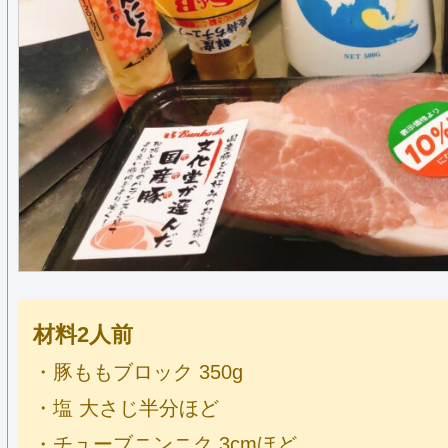
材料2
人前
・豚ももブロック 350g
・塩 大さじ半分ほど
・チューブニンニク 3cmほど