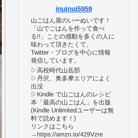
inuinui5959
山ごはん屋のいーぬいです！
「山でごはんを作って食べ
る!!」ことの感動を多くの人に
味わって頂きたくて、
Twitter・ブログを中心に情報
発信しています。
▷高校時代山岳部
▷丹沢、奥多摩エリアによく
出没
▷Kindle で山ごはんのレシピ
本「最高の山ごはん」を出版
(Kindle Unlimitedユーザーは無
料で読めます！)
リンクはこちら
→https://amzn.to/429Vzre