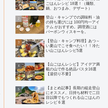
ごはんレシピ 18選！（麺類、
鍋、おつまみ、デザート）
登山・キャンプでの調味料・油
の持ち運びには 100円均一アイ
テム がおすすめ。調理酒には
バーボンウィスキーを。
【登山・キャンプ料理】あつ～
い夏山でこそ食べたい！！冷た
い山ごはんレシピ5選
【山ごはんレシピ】アイデア満
載の山で作る絶品パスタ16選
【湯切り不要】
【まとめ記事】長期の縦走登山
にオススメ。日持ち材料で二日
チ
目以降でもつくれる山ごはんの
レシピ 6 選