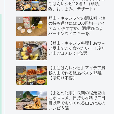
ごはんレシピ 18選！（麺類、
鍋、おつまみ、デザート）
登山・キャンプでの調味料・油
の持ち運びには 100円均一アイ
テム がおすすめ。調理酒には
バーボンウィスキーを。
【登山・キャンプ料理】あつ～
い夏山でこそ食べたい！！冷た
い山ごはんレシピ5選
【山ごはんレシピ】アイデア満
載の山で作る絶品パスタ16選
【湯切り不要】
【まとめ記事】長期の縦走登山
にオススメ。日持ち材料で二日
目以降でもつくれる山ごはんの
レシピ 6 選