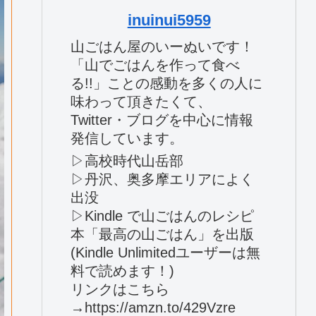
inuinui5959
山ごはん屋のいーぬいです！
「山でごはんを作って食べ
る!!」ことの感動を多くの人に
味わって頂きたくて、
Twitter・ブログを中心に情報
発信しています。
▷高校時代山岳部
▷丹沢、奥多摩エリアによく
出没
▷Kindle で山ごはんのレシピ
本「最高の山ごはん」を出版
(Kindle Unlimitedユーザーは無
料で読めます！)
リンクはこちら
→https://amzn.to/429Vzre