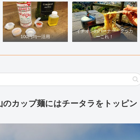
イチオシのバーナー・クッカ
100円均一活用
ーこれ！
】登山のカップ麺にはチータラをトッピン