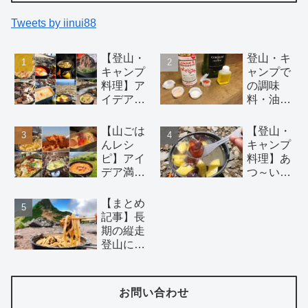
Tweets by iinui88
【登山・
登山・キ
キャンプ
ャンプで
料理】ア
の調味
イデアい
料・油の
っぱいの
持ち運び
簡単初心
には 100
【山ごは
【登山・
者向け山
円均一ア
んレシ
キャンプ
ごはんレ
イテム が
ピ】アイ
料理】あ
シピ 18
おすす
デア満載
つ～い夏
選！（麺
め。調理
の山で作
山でこそ
類、鍋、
酒にはバ
る絶品パ
食べた
【まとめ
おつま
ーボンウ
スタ16選
い！！冷
記事】長
み、デザ
ィスキー
【湯切り
たい山ご
期の縦走
ート）
を。
不要】
はんレシ
登山にオ
ピ5選
ススメ。
日持ち材
料で二日
お問い合わせ
目以降で