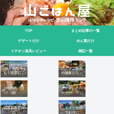
TOP
まとめ記事の一覧
デザートだけ
めん類だけ
イチオシ道具レビュー
雑記一覧
火が無くて
アイデア満載
も！簡単レシ
の簡単レシピ
ピ9選
16 選
100円均一活
イチオシのバ
用
ーナー・クッ
カーこれ！
関東おすすめ
ふるさと納税
山
でお得に