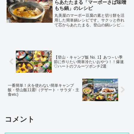
らあたたまる「マーボーさば味噌
もち鍋」のレシピ
丸美屋のマーボー豆腐の素と切り餅を活
用した簡単鍋レシピです。サクッと作れ
て芯からあたたまる、登山の鍋レシピに
もってこいですよ！隠し味はさば味噌缶
詰です。
【登山・キャンプ飯 No. 1】あつ～い季
節に作りたい簡単冷たいおやつ！！爆速
♡ハートのフルーツポンチ2選
一番簡単！火を使わない簡単キャンプ
飯・登山飯11選!（デザート・サラダ・主
食etc)
コメント