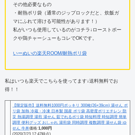
その他必要なもの
・耐熱ポリ袋（通常のジップロックだと、炊飯ガ
マにふれて溶ける可能性があります！）
私がいつも使用しているのがコチラ↓ローストポー
クや鶏チャーシューもコレでOKです。
いーぬいの楽天ROOM/耐熱ポリ袋
私はいつも楽天でこちらを使ってます↓送料無料でお
得！！
【限定販売】送料無料1000円ポッキリ 300枚(26×39cm) 湯せん ポ
リ袋 加熱 冷蔵・冷凍 日本製 国産 ポリ袋 高密度ポリエチレン 防
災 熱湯調理 湯煎 湯せん 茹でれるポリ袋 時短料理 時短調理 簡単
調理 便利グッズ おしゃれ 湯煎袋 同時調理 複数調理 湯せん袋 ゆ
せん 牛丼
価格:
1,000円
(2020/7/23 17:47時点)