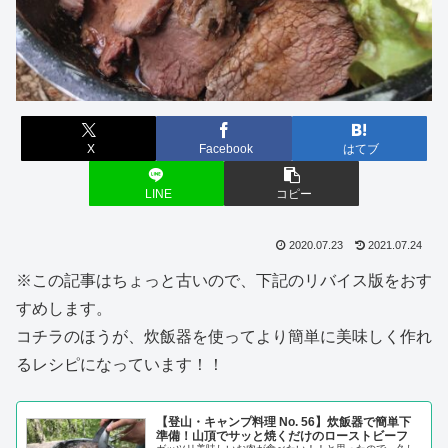
X
Facebook
はてブ
LINE
コピー
2020.07.23
2021.07.24
※この記事はちょっと古いので、下記のリバイス版をおす
すめします。
コチラのほうが、炊飯器を使ってより簡単に美味しく作れ
るレシピになっています！！
【登山・キャンプ料理 No. 56】炊飯器で簡単下
準備！山頂でサッと焼くだけのローストビーフ