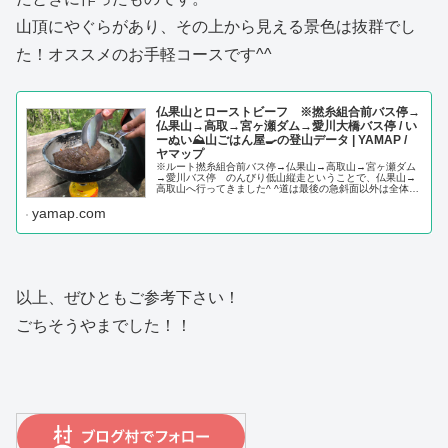
山頂にやぐらがあり、その上から見える景色は抜群でし
た！オススメのお手軽コースです^^
仏果山とローストビーフ ※撚糸組合前バス停→
仏果山→高取→宮ヶ瀬ダム→愛川大橋バス停 / い
ーぬい⛰山ごはん屋🍳の登山データ | YAMAP /
ヤマップ
※ルート撚糸組合前バス停→仏果山→高取山→宮ヶ瀬ダム
→愛川バス停 のんびり低山縦走ということで、仏果山→
高取山へ行ってきました^ ^道は最後の急斜面以外は全体的
に平和で、スニーカーでも行けそうなくらい？でした。最
yamap.com
後の斜面は結構緊張
以上、ぜひともご参考下さい！
ごちそうやまでした！！