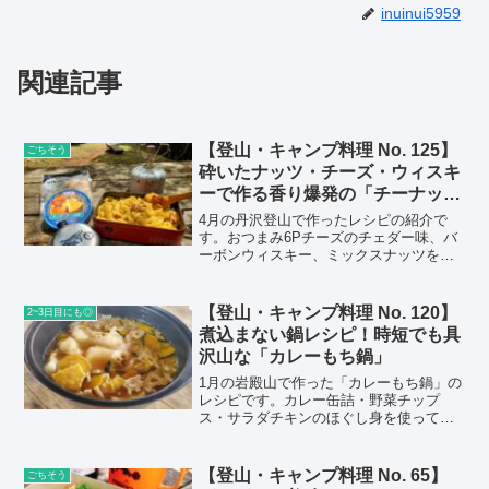
inuinui5959
関連記事
【登山・キャンプ料理 No. 125】
ごちそう
砕いたナッツ・チーズ・ウィスキ
ーで作る香り爆発の「チーナッツ
ペペロンチーノ」
4月の丹沢登山で作ったレシピの紹介で
す。おつまみ6Pチーズのチェダー味、バ
ーボンウィスキー、ミックスナッツを使
って、とってもクサウマで最高なパスタ
を作りました！
【登山・キャンプ料理 No. 120】
2~3日目にも◎
煮込まない鍋レシピ！時短でも具
沢山な「カレーもち鍋」
1月の岩殿山で作った「カレーもち鍋」の
レシピです。カレー缶詰・野菜チップ
ス・サラダチキンのほぐし身を使って、
極限まで時短・でも具沢山な鍋を目指し
ました！
【登山・キャンプ料理 No. 65】
ごちそう