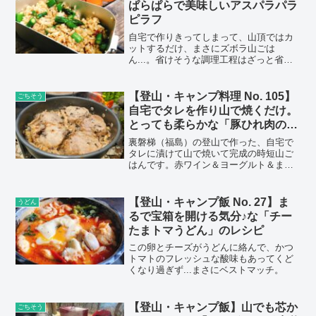
ぱらぱらで美味しいアスパラパラ
ピラフ
自宅で作りきってしまって、山頂ではカ
ットするだけ、まさにズボラ山ごは
ん...。省けそうな調理工程はざっと省い
て作ってみましたので、結構大味な仕上
がりになっています。でも、お陰様で赤
ワインに抜群に合う仕上がりになりまし
【登山・キャンプ料理 No. 105】
ごちそう
た！！
自宅でタレを作り山で焼くだけ。
とっても柔らかな「豚ひれ肉のヨ
ーグルト赤ワイン煮込み」
裏磐梯（福島）の登山で作った、自宅で
タレに漬けて山で焼いて完成の時短山ご
はんです。赤ワイン＆ヨーグルト＆まい
たけの効果でお肉をトコトン柔らかく美
味しく仕上げることができました。
【登山・キャンプ飯 No. 27】ま
うどん
るで宝箱を開ける気分♪な「チー
たまトマうどん」のレシピ
この卵とチーズがうどんに絡んで、かつ
トマトのフレッシュな酸味もあってくど
くなり過ぎず...まさにベストマッチ。
【登山・キャンプ飯】山でも芯か
ごちそう