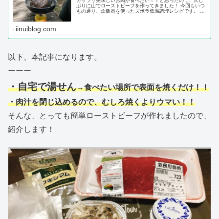
ガッツリ美味しいお肉が食べたい！！と思ったので、久し
ぶりに山でローストビーフを作ってきました！ 今回もいつ
もの通り、炊飯器を使ったズボラ低温調理レシピです。 唯
一にして一番気をつけなくてはならないのは、湯煎時に耐
熱性のポリ袋を使うことです！ 通常のジップロックだと、
炊飯ガマに当たると溶ける可能性がありますのでご注意く
iinuiblog.com
ださい！
以下、本記事になります。
ーーー
・自宅で湯せん
→食べたい場所で表面を焼くだけ！！
・肉汁を閉じ込めるので、むしろ焼くよりウマい！！
そんな、とっても簡単ローストビーフが作れましたので、
紹介します！