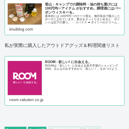
登山・キャンプでの調味料・油の持ち運びには
100円均一アイテム がおすすめ。調理酒にはバー
ボンウィスキーを。
基本的には 100円均一のケース類を、無印良品で購入した
ポーチに入れています。要点をざっくりまとめると、ポイ
ントは以下の通り。 ・ スパイス ➡ ダイソーのクリームケ
ース ・ オリーブオイル ➡ セリアのタレビン ・めんつ
iinuiblog.com
ゆ ➡ R-1 ヨーグルトの空ボトル ・調理酒（バーボンバ
ーボンウィスキー） ➡ スキットル ※100円均一のアイテム
は、大体どこでもOK
私が実際に購入したアウトドアグッズ＆料理関連リスト
ROOM - 欲しい! に出会える。
ROOMは「欲しい!」に出会える楽天市場のショッピング
SNS。みんなのおすすめから「欲しい！」をみつけよう。
room.rakuten.co.jp