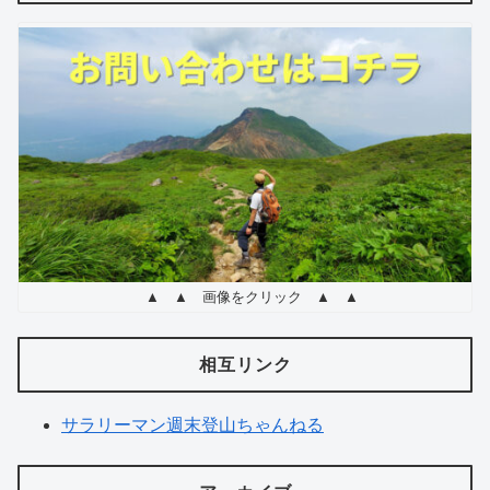
もつくれ
る山ごは
んのレシ
ピ 6 選
▲ ▲ 画像をクリック ▲ ▲
相互リンク
サラリーマン週末登山ちゃんねる