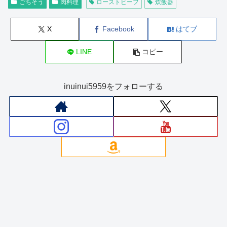
ごちそう
肉料理
ローストビーフ
炊飯器
X
Facebook
はてブ
LINE
コピー
inuinui5959をフォローする