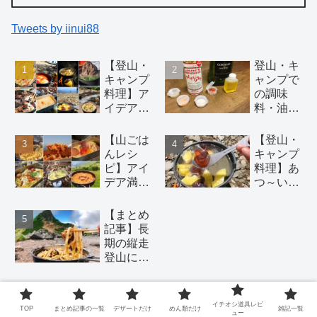
Tweets by iinui88
【登山・
登山・キ
キャンプ
ャンプで
料理】ア
の調味
イデアい
料・油の
っぱいの
持ち運び
簡単初心
には 100
【山ごは
【登山・
者向け山
円均一ア
んレシ
キャンプ
ごはんレ
イテム が
ピ】アイ
料理】あ
シピ 18
おすす
デア満載
つ～い夏
選！（麺
め。調理
の山で作
山でこそ
類、鍋、
酒にはバ
る絶品パ
食べた
【まとめ
おつま
ーボンウ
スタ16選
い！！冷
記事】長
み、デザ
ィスキー
【湯切り
たい山ご
期の縦走
ート）
を。
不要】
はんレシ
登山にオ
ピ5選
ススメ。
日持ち材
料で二日
お問い合わせ
イチオシ道具レビ
TOP
まとめ記事の一覧
デザートだけ
めん類だけ
雑記一覧
目以降で
ュー