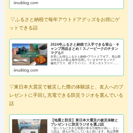
iinuiblog.com
▽ふるさと納税で毎年アウトドアグッズをお得にゲ
ットできる話
2024年ふるさと納税で入手できる登山・キ
ャンプ用品まとめ！スノーピークのチタン
マグも!!
非常にお得なふるさと納税×アウトドアギア。登山歴
10年以上の私も毎年活用しています!!チタンマグ、
偏光グラス、鉄フライパン、チタンカトラリー...全
部ふるさと納税で入手しました！今回はふるさと納
iinuiblog.com
税でGETできるアウトドアグッズを紹介していきま
す。
▽東日本大震災で被災した際の体験談と、友人へのプ
レゼントに手回し充電できる防災ラジオを選んでいる
話
【地震と防災】東日本大震災の被災体験と
プレゼントに防災ラジオを選ぶ話
「近いうちに大きな地震が来る可能性が高い」とい
う話は、誰もが耳にしていると思います。私は実際