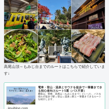
高尾山頂～もみじ台までのルートはこちらで紹介していま
す↓
電車・登山・温泉とサウナを徒歩で一筆書きでき
る初心者向けルート5選（バス不要）
鷹取山、聖峰、高尾山（もみじ台まで）といった、バスを
使わず徒歩で駅→登山→温泉→駅と一筆書きできるルート
を紹介します。
iinuiblog.com