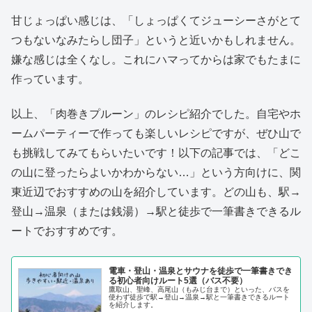
甘じょっぱい感じは、「しょっぱくてジューシーさがとて
つもないなみたらし団子」というと近いかもしれません。
嫌な感じは全くなし。これにハマってからは家でもたまに
作っています。
以上、「肉巻きプルーン」のレシピ紹介でした。
自宅やホ
ームパーティーで作っても楽しいレシピですが、ぜひ山で
も挑戦してみてもらいたいです！
以下の記事では、「どこ
の山に登ったらよいかわからない…」という方向けに、関
東近辺でおすすめの山を紹介しています。どの山も、駅→
登山→温泉（または銭湯）→駅と徒歩で一筆書きできるル
ートでおすすめです。
電車・登山・温泉とサウナを徒歩で一筆書きでき
る初心者向けルート5選（バス不要）
鷹取山、聖峰、高尾山（もみじ台まで）といった、バスを
使わず徒歩で駅→登山→温泉→駅と一筆書きできるルート
を紹介します。