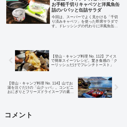
と思います。
お手軽千切りキャベツと洋風魚缶
詰のパパッと缶詰サラダ
今回は、スーパーでよく見かける「千切
り済みキャベツ」を使った即席サラダで
す。ドレッシングの代わりに洋風魚缶詰
を汁ごとかけて即完成！
【登山・キャンプ料理 No. 112】アイス
で簡単スイーツレシピ。驚き食感の「ク
ーリッシュだけでフレンチトースト」
【登山・キャンプ料理 No. 114】山でお
湯を注ぐだけの「山クッパ」。コンビニ
おにぎりとフリーズドライスープの素で
即席簡単山めし。
コメント