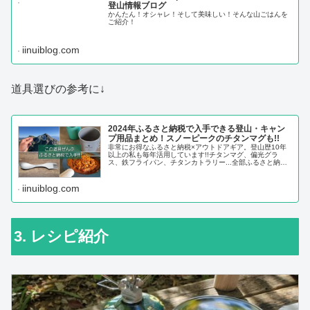
登山情報ブログ
かんたん！オシャレ！そして美味しい！そんな山ごはんを
ご紹介！
iinuiblog.com
道具選びの参考に↓
2024年ふるさと納税で入手できる登山・キャン
プ用品まとめ！スノーピークのチタンマグも!!
非常にお得なふるさと納税×アウトドアギア。登山歴10年
以上の私も毎年活用しています!!チタンマグ、偏光グラ
ス、鉄フライパン、チタンカトラリー...全部ふるさと納税
で入手しました！今回はふるさと納税でGETできるアウト
ドアグッズを紹介していきます。
iinuiblog.com
3. レシピ紹介