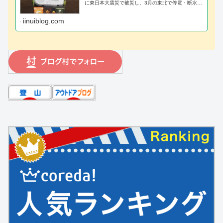
に東日本大震災で被災し、3月の東北で停電・断水生
活を経験しました。不安で、寒くて、情報が遮断さ
れた生活を通して、「スマホに手回し充電できる防
災ラジオ 」と「電気が無くてもお湯を沸かせる道
iinuiblog.com
具」は必ずあった方が良いと確信しています。