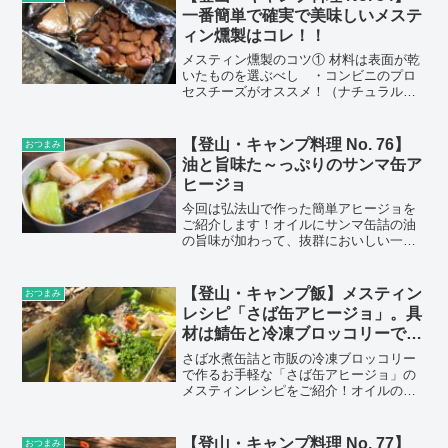
可愛くおすすめのレシピです。
一番簡単で確実で美味しいメステ
ィン燻製はコレ！！
メスティン燻製のコツ① 材料は表面が乾
いたものを選ぶべし ・コンビニのプロ
セスチーズがオススメ！（ナチュラルチ
ーズはデロデロに溶けます） ・ナッツ
類もオススメです！手軽でおいしい！
【登山・キャンプ料理 No. 76】
おつまみ
油と旨味た～っぷりのサンマ缶ア
ヒージョ
今回は弘法山で作った簡単アヒージョを
ご紹介します！オイルにサンマ缶詰の油
の旨味が加わって、抜群においしい一品
です
【登山・キャンプ飯】メスティン
おつまみ
レシピ「さば缶アヒージョ」。具
材は鯖缶と冷凍ブロッコリーで簡
単ナイフ要らず
さば水煮缶詰と市販の冷凍ブロッコリー
で作るお手軽な「さば缶アヒージョ」の
メスティンレシピをご紹介！オイルの持
ち運びはR-1ヨーグルトの空ボトルです。
下ごしらえも不要、ナイフも不要で、ワ
ンバーナーレシピの中ではかなり簡単だ
【登山・キャンプ料理 No. 77】
おつまみ