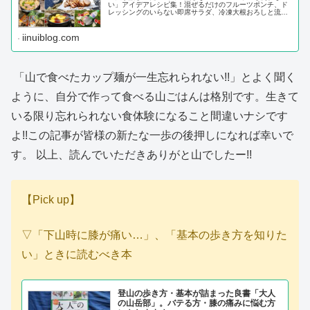
い」アイデアレシピ集！混ぜるだけのフルーツポンチ、ド
レッシングのいらない即席サラダ、冷凍大根おろしと流水
麺を使った冷やしうどん、炊飯器チャーシューetc...
iinuiblog.com
「山で食べたカップ麺が一生忘れられない!!」とよく聞く
ように、自分で作って食べる山ごはんは格別です。生きて
いる限り忘れられない食体験になること間違いナシです
よ!!この記事が皆様の新たな一歩の後押しになれば幸いで
す。 以上、読んでいただきありがと山でしたー!!
【Pick up】
▽「下山時に膝が痛い…」、「基本の歩き方を知りた
い」ときに読むべき本
登山の歩き方・基本が詰まった良書「大人
の山岳部」。バテる方・膝の痛みに悩む方