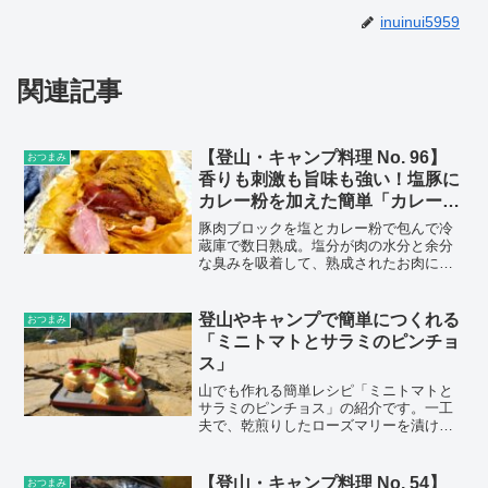
inuinui5959
関連記事
【登山・キャンプ料理 No. 96】
おつまみ
香りも刺激も旨味も強い！塩豚に
カレー粉を加えた簡単「カレー塩
豚」のレシピ
豚肉ブロックを塩とカレー粉で包んで冷
蔵庫で数日熟成。塩分が肉の水分と余分
な臭みを吸着して、熟成されたお肉に化
けます。
登山やキャンプで簡単につくれる
おつまみ
「ミニトマトとサラミのピンチョ
ス」
山でも作れる簡単レシピ「ミニトマトと
サラミのピンチョス」の紹介です。一工
夫で、乾煎りしたローズマリーを漬けた
オリーブオイルを、R-1ヨーグルトの空ボ
トルに入れて持っていき、山でかけて食
べてきました。お手軽に作れて見た目も
【登山・キャンプ料理 No. 54】
おつまみ