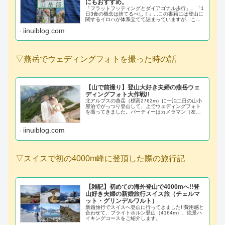
にもおすすめ。
「フラットフッティングとダイアゴナル歩行」、「1
日3食の概念は捨てるべし！」...この書籍には登山に
関するイロハが体系立てて詰まっていますが、この
記事では特に学びとなった＆初心者の方に伝えたい2
iinuiblog.com
点にギュッとしぼって、少しだけ紹介させてくださ
い。
▽燕岳でウェディングフォトを撮った時の話
【山で前撮り】登山大好き夫婦の燕岳ウェ
ディングフォト大作戦!!
北アルプスの燕岳（標高2762m）に一泊二日の山小
屋泊でがっつり登山して、上でウェディングフォト
を撮ってきました。パーティーはカメラマン（友
人）を加えた三人、衣装はメルカリ調達です。
iinuiblog.com
▽スイスで初の4000m峰に登頂した際の旅行記
【雑記】初めての海外登山で4000mへ!!登
山好き夫婦の新婚旅行スイス旅（チェルマ
ット・グリンデルワルト）
新婚旅行でスイスへ登山に行ってきました!!費用感と
合わせて、ブライトホルン登山（4164m）、絶景ハ
イキングコースをご紹介します。