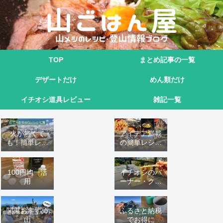
TOP
まとめ記事の一覧
デザートだけ
めん類だけ
イチオシ道具レビュー
雑記一覧
火が無くて
アイデア満載
も！簡単レシ
の簡単レシピ
ピ9選
16 選
100円均一活
イチオシのバ
用
ーナー・クッ
カーこれ！
関東おすすめ
ふるさと納税
山
でお得に