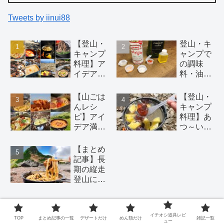
Tweets by iinui88
【登山・
登山・キ
キャンプ
ャンプで
料理】ア
の調味
イデアい
料・油の
っぱいの
持ち運び
簡単初心
には 100
【山ごは
【登山・
者向け山
円均一ア
んレシ
キャンプ
ごはんレ
イテム が
ピ】アイ
料理】あ
シピ 18
おすす
デア満載
つ～い夏
選！（麺
め。調理
の山で作
山でこそ
類、鍋、
酒にはバ
る絶品パ
食べた
【まとめ
おつま
ーボンウ
スタ16選
い！！冷
記事】長
み、デザ
ィスキー
【湯切り
たい山ご
期の縦走
ート）
を。
不要】
はんレシ
登山にオ
ピ5選
ススメ。
日持ち材
料で二日
お問い合わせ
イチオシ道具レビ
目以降で
TOP
まとめ記事の一覧
デザートだけ
めん類だけ
雑記一覧
ュー