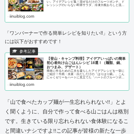
い」アイデアレシピ集！混ぜるだけのフルーツポンチ、ド
レッシングのいらない即席サラダ、冷凍大根おろしと流水
麺を使った冷やしうどん、炊飯器チャーシューetc...
iinuiblog.com
「ワンバーナーで作る簡単レシピを知りたい!!」という方
には以下がおすすめです！
【登山・キャンプ料理】アイデアいっぱいの簡単
初心者向け山ごはんレシピ 18選！（麺類、鍋、
おつまみ、デザート）
簡単に作るための工夫を凝らしたアイデアレシピを一挙に
ご紹介！牛肉・水菜・白だしだけの「はりはり鍋」、こん
にゃくゼリーをハートに見立てた「ハートのフルーツポン
チ」、豆乳と麻婆豆腐の素でお餅を煮るだけの「麻婆豆乳
iinuiblog.com
もち」に、意外とお手軽にできる「ビーフストロガノフ」
などなど、シンプルで簡単で楽しく美味しい山ごはんを紹
介しています。
「山で食べたカップ麺が一生忘れられない!!」とよ
く聞くように、自分で作って食べる山ごはんは格別
です。生きている限り忘れられない食体験になるこ
と間違いナシですよ!!この記事が皆様の新たな一歩