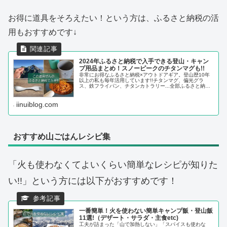
お得に道具をそろえたい！という方は、ふるさと納税の活
用もおすすめです↓
2024年ふるさと納税で入手できる登山・キャン
プ用品まとめ！スノーピークのチタンマグも!!
非常にお得なふるさと納税×アウトドアギア。登山歴10年
以上の私も毎年活用しています!!チタンマグ、偏光グラ
ス、鉄フライパン、チタンカトラリー...全部ふるさと納税
で入手しました！今回はふるさと納税でGETできるアウト
ドアグッズを紹介していきます。
iinuiblog.com
おすすめ山ごはんレシピ集
「火も使わなくてよいくらい簡単なレシピが知りた
い!!」という方には以下がおすすめです！
一番簡単！火を使わない簡単キャンプ飯・登山飯
11選!（デザート・サラダ・主食etc)
工夫が詰まった「山で加熱しない」「スパイスも使わな