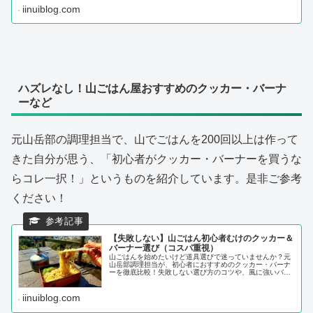
しい...。今回はそんな、初心者さんにおすすめできる山を
iinuiblog.com
厳選してまとめてみました！
ハズレなし！山ごはん屋おすすめのクッカー・バーナ
ーなど
元山岳部の調理担当で、山でごはんを200回以上は作って
きた自分が思う、「初心者がクッカー・バーナーを買うな
らコレ一択！」というものを紹介しています。是非ご参考
ください！
【失敗しない】山ごはん初心者むけのクッカー＆
バーナー選び（コスパ重視）
山ごはんを始めたいけど道具選びで迷っていませんか？元
山岳部調理担当が、初心者におすすめのクッカー・バーナ
ーを徹底比較！失敗しない選び方のコツや、風に強いバー
ナー・焦げない調理器具など、山で役立つ情報を公開。コ
スパ最強アイテムからこだわりたい人向けまで、あなたに
ぴったりの道具が見つかります！
iinuiblog.com