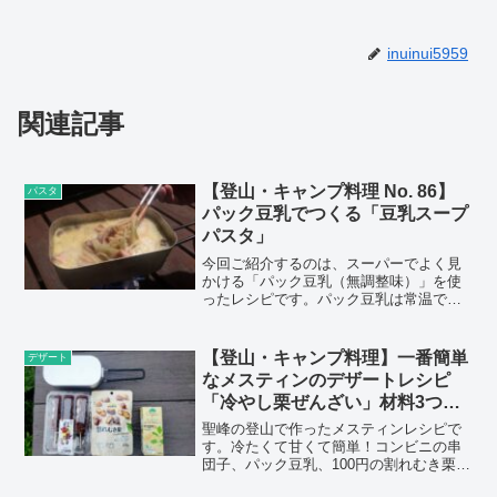
inuinui5959
関連記事
【登山・キャンプ料理 No. 86】
パスタ
パック豆乳でつくる「豆乳スープ
パスタ」
今回ご紹介するのは、スーパーでよく見
かける「パック豆乳（無調整味）」を使
ったレシピです。パック豆乳は常温で保
存可能なので、携帯性にも優れていて山
では重宝する材料の一つです。紹介して
いるレシピでは、具材をオリーブオイル
【登山・キャンプ料理】一番簡単
デザート
で炒めていますが、炒めず煮込むだけで
なメスティンのデザートレシピ
も美味しく仕上がると思います。具材を
「冷やし栗ぜんざい」材料3つ混
炒めれば、より美味しいスープに仕上が
ぜるだけ。
りますでオイルを準備できる方にはおス
聖峰の登山で作ったメスティンレシピで
スメですよ
す。冷たくて甘くて簡単！コンビニの串
団子、パック豆乳、100円の割れむき栗
（イオンやダイソーで購入可能）を混ぜ