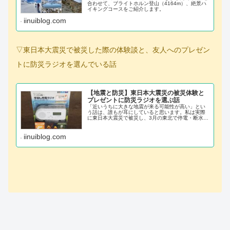
合わせて、ブライトホルン登山（4164m）、絶景ハ
イキングコースをご紹介します。
iinuiblog.com
▽東日本大震災で被災した際の体験談と、友人へのプレゼン
トに防災ラジオを選んでいる話
【地震と防災】東日本大震災の被災体験と
プレゼントに防災ラジオを選ぶ話
「近いうちに大きな地震が来る可能性が高い」とい
う話は、誰もが耳にしていると思います。私は実際
に東日本大震災で被災し、3月の東北で停電・断水生
活を経験しました。不安で、寒くて、情報が遮断さ
れた生活を通して、「スマホに手回し充電できる防
災ラジオ 」と「電気が無くてもお湯を沸かせる道
iinuiblog.com
具」は必ずあった方が良いと確信しています。