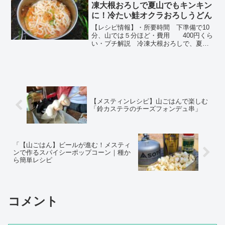
凍大根おろしで夏山でもキンキン
に！冷たい鮭オクラおろしうどん
【レシピ情報】・所要時間 下準備で10
分、山では５分ほど・費用 400円くら
い・プチ解説 冷凍大根おろしで、夏山
でもキンキンに冷えたうどんが食べられ
ます！夏山シーズンに向けて、今回はキ
ンキンに冷えた...
【メスティンレシピ】山ごはんで楽しむ
「鈴カステラのチーズフォンデュ串」
「【山ごはん】ビールが進む！メスティ
ンで作るスパイシーポップコーン｜種か
ら簡単レシピ
コメント