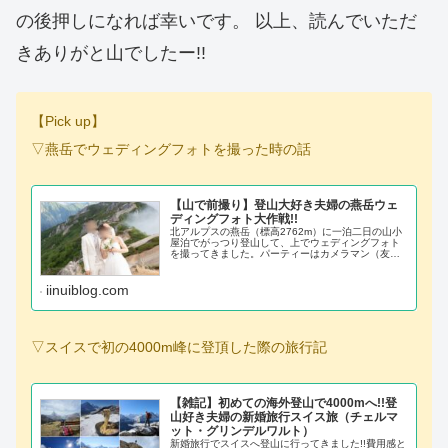
の後押しになれば幸いです。 以上、読んでいただ
きありがと山でしたー!!
【Pick up】
▽燕岳でウェディングフォトを撮った時の話
【山で前撮り】登山大好き夫婦の燕岳ウェ
ディングフォト大作戦!!
北アルプスの燕岳（標高2762m）に一泊二日の山小
屋泊でがっつり登山して、上でウェディングフォト
を撮ってきました。パーティーはカメラマン（友
人）を加えた三人、衣装はメルカリ調達です。
iinuiblog.com
▽スイスで初の4000m峰に登頂した際の旅行記
【雑記】初めての海外登山で4000mへ!!登
山好き夫婦の新婚旅行スイス旅（チェルマ
ット・グリンデルワルト）
新婚旅行でスイスへ登山に行ってきました!!費用感と