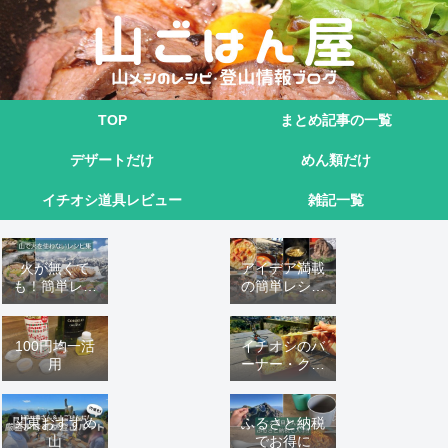
TOP
まとめ記事の一覧
デザートだけ
めん類だけ
イチオシ道具レビュー
雑記一覧
火が無くて
アイデア満載
も！簡単レシ
の簡単レシピ
ピ9選
16 選
100円均一活
イチオシのバ
用
ーナー・クッ
カーこれ！
関東おすすめ
ふるさと納税
山
でお得に