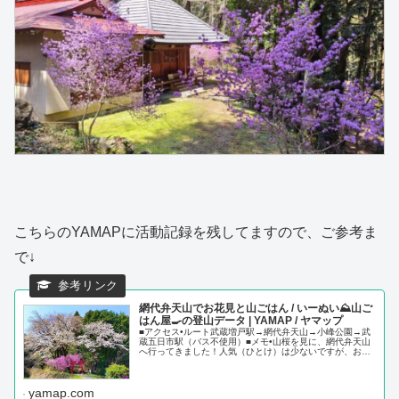
こちらのYAMAPに活動記録を残してますので、ご参考ま
で↓
網代弁天山でお花見と山ごはん / いーぬい⛰山ご
はん屋🍳の登山データ | YAMAP / ヤマップ
■アクセス•ルート武蔵増戸駅→網代弁天山→小峰公園→武
蔵五日市駅（バス不使用）■メモ•山桜を見に、網代弁天山
へ行ってきました！人気（ひとけ）は少ないですが、お花
や洞窟、神社なと見どころ満点の山です。•特に登山口の鳥
居と桜、ツツジ
yamap.com