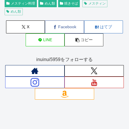
メスティン料理
めん類
焼きそば
メスティン
めん類
X
Facebook
はてブ
LINE
コピー
inuinui5959をフォローする