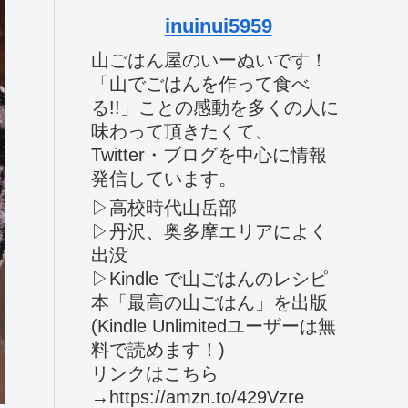
inuinui5959
山ごはん屋のいーぬいです！
「山でごはんを作って食べ
る!!」ことの感動を多くの人に
味わって頂きたくて、
Twitter・ブログを中心に情報
発信しています。
▷高校時代山岳部
▷丹沢、奥多摩エリアによく
出没
▷Kindle で山ごはんのレシピ
本「最高の山ごはん」を出版
(Kindle Unlimitedユーザーは無
料で読めます！)
リンクはこちら
→https://amzn.to/429Vzre