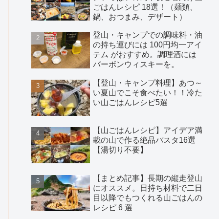
ごはんレシピ 18選！（麺類、
鍋、おつまみ、デザート）
登山・キャンプでの調味料・油
の持ち運びには 100円均一アイ
テム がおすすめ。調理酒には
バーボンウィスキーを。
【登山・キャンプ料理】あつ～
い夏山でこそ食べたい！！冷た
い山ごはんレシピ5選
【山ごはんレシピ】アイデア満
。
載の山で作る絶品パスタ16選
【湯切り不要】
【まとめ記事】長期の縦走登山
にオススメ。日持ち材料で二日
目以降でもつくれる山ごはんの
レシピ 6 選