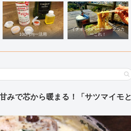
イチオシのバーナー・クッカ
100円均一活用
ーこれ！
しい甘みで芯から暖まる！「サツマイモ