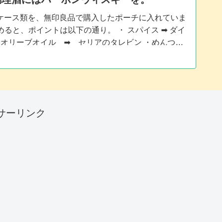
のケース類を、無印良品で購入したポーチに入れていま
ると、ポイントは以下の通り。 ・ スパイス ➡ ダイ
 オリーブオイル ➡ セリアのタレビン ・めんつ
トの空ボトル ・調理酒（バーボンバーボンウィスキー）
円均一のアイテムは、大体どこでもOK
サーリンク