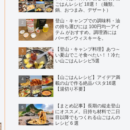
ごはんレシピ 18選！（麺類、
鍋、おつまみ、デザート）
登山・キャンプでの調味料・油
の持ち運びには 100円均一アイ
テム がおすすめ。調理酒には
バーボンウィスキーを。
【登山・キャンプ料理】あつ～
い夏山でこそ食べたい！！冷た
い山ごはんレシピ5選
【山ごはんレシピ】アイデア満
載の山で作る絶品パスタ16選
肉
【湯切り不要】
【まとめ記事】長期の縦走登山
にオススメ。日持ち材料で二日
目以降でもつくれる山ごはんの
レシピ 6 選