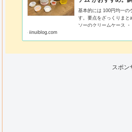
基本的には 100円均一
す。要点をざっくりまとめ
ソーのクリームケース ・
iinuiblog.com
ゆ ➡ R-1 ヨーグル
➡ スキットル ※100
スポン