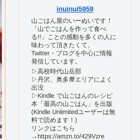
inuinui5959
山ごはん屋のいーぬいです！
「山でごはんを作って食べ
る!!」ことの感動を多くの人に
味わって頂きたくて、
Twitter・ブログを中心に情報
発信しています。
▷高校時代山岳部
▷丹沢、奥多摩エリアによく
出没
▷Kindle で山ごはんのレシピ
本「最高の山ごはん」を出版
(Kindle Unlimitedユーザーは無
料で読めます！)
リンクはこちら
→https://amzn.to/429Vzre