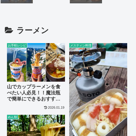
ラーメン
お手軽レシピ
メスティン料理
山でカップラーメンを食
べたい人必見！！魔法瓶
で簡単にできるおすすめ
カップ麺のトッピング15
2026.01.19
選【登山・キャンプ料理
】
めん類