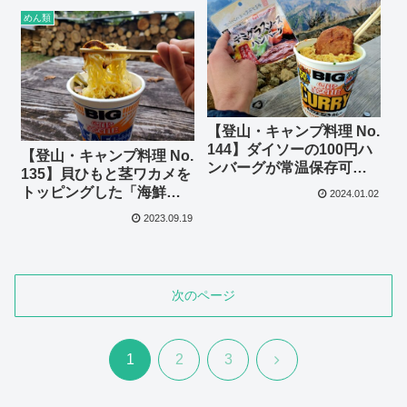
めん類
【登山・キャンプ料理 No.
144】ダイソーの100円ハ
【登山・キャンプ料理 No.
ンバーグが常温保存可能
135】貝ひもと茎ワカメを
で登山飯に超優秀!!カレー
トッピングした「海鮮出
2024.01.02
麺へのトッピングにも〇
汁カップ麺」がすごい！
2023.09.19
次のページ
次
1
2
3
へ