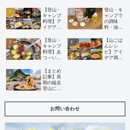
【登山・
登山・キ
キャンプ
ャンプで
料理】ア
の調味
イデアい
料・油の
っぱいの
持ち運び
簡単初心
には 100
【登山・
【山ごは
者向け山
円均一ア
キャンプ
んレシ
ごはんレ
イテム が
料理】あ
ピ】アイ
シピ 18
おすす
つ～い夏
デア満載
選！（麺
め。調理
山でこそ
の山で作
類、鍋、
酒にはバ
食べた
る絶品パ
【まとめ
おつま
ーボンウ
い！！冷
スタ16選
記事】長
み、デザ
ィスキー
たい山ご
【湯切り
期の縦走
ート）
を。
はんレシ
不要】
登山にオ
ピ5選
ススメ。
日持ち材
料で二日
お問い合わせ
目以降で
もつくれ
る山ごは
んのレシ