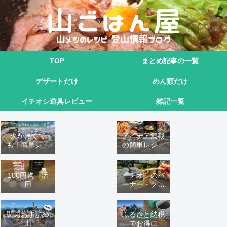
TOP
まとめ記事の一覧
デザートだけ
めん類だけ
イチオシ道具レビュー
雑記一覧
火が無くて
アイデア満載
も！簡単レシ
の簡単レシピ
ピ9選
16 選
100円均一活
イチオシのバ
用
ーナー・クッ
カーこれ！
関東おすすめ
ふるさと納税
山
でお得に