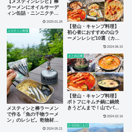
【メスティンレシピ】棒
ラーメンにオイルサーデ
ィン缶詰・ニンニクチッ
プをトッピングする絶品
2025.01.26
クサウマラーメンがおす
【登山・キャンプ料理】
すめ！
メスティン料理
初心者におすすめの山ラ
ーメンレシピ10選（カッ
プ麺・袋麺・棒ラーメン
2024.06.15
あり）
まとめ記事
【登山・キャンプ料理】
ポトフにキムチ鍋に鍋焼
きうどんまで！山でパパ
メスティンと棒ラーメン
ッとつくれる鍋料理のレ
で作る「魚の干物ラーメ
2024.02.16
シピ7選。
ン」のレシピ。乾物材料
で長期縦走時にも！
2~3日目にも◎
2024.05.21