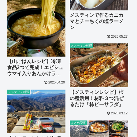
メスティンで作るカニカ
マとチーちくの塩ラーメ
ン
2025.05.27
メスティン料理
【山ごはんレシピ】冷凍
食品2つで完成！エビシュ
ウマイ入りあんかけラー
メンの超簡単レシピ
2025.04.20
【メスティンレシピ】柿
メスティン料理
の種活用！材料３つ混ぜ
るだけ「柿ピーサラダ」
2025.03.12
まとめ記事