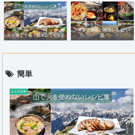
アイデア満載の簡単レシピ 16
火が無くても！簡単レシピ9選
選
簡単
まとめ記事