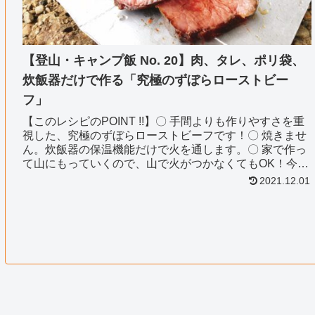
【登山・キャンプ飯 No. 20】肉、タレ、ポリ袋、
炊飯器だけで作る「究極のずぼらローストビー
フ」
【このレシピのPOINT !!】〇 手間よりも作りやすさを重
視した、究極のずぼらローストビーフです！〇 焼きませ
ん。炊飯器の保温機能だけで火を通します。〇 家で作っ
て山にもっていくので、山で火がつかなくてもOK！今回
は実験もかねて、「どこま...
2021.12.01