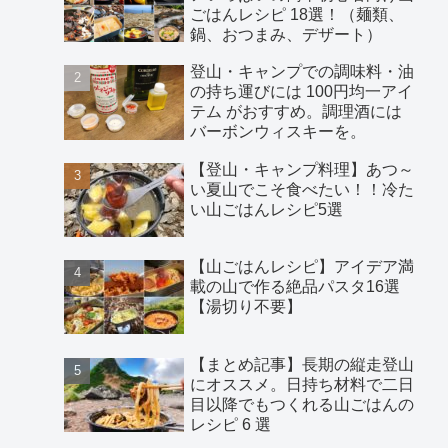
ごはんレシピ 18選！（麺類、
鍋、おつまみ、デザート）
登山・キャンプでの調味料・油
の持ち運びには 100円均一アイ
テム がおすすめ。調理酒には
バーボンウィスキーを。
【登山・キャンプ料理】あつ～
い夏山でこそ食べたい！！冷た
い山ごはんレシピ5選
【山ごはんレシピ】アイデア満
載の山で作る絶品パスタ16選
【湯切り不要】
【まとめ記事】長期の縦走登山
にオススメ。日持ち材料で二日
目以降でもつくれる山ごはんの
レシピ 6 選