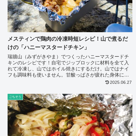
メスティンで鶏肉の冷凍時短レシピ！山で煮るだ
けの「ハニーマスタードチキン」
瑞牆山（みずがきやま）でつくったハニーマスタードチ
キンのレシピです！自宅でジップロックに材料を全て入
れて冷凍し、山ではホイル焼きにするだけ。山ではナイ
フも調味料も使いません。甘酸っぱさが疲れた身体に最
高に嬉しい一品。とっても美味しいですよ！
2025.06.27
ごちそう