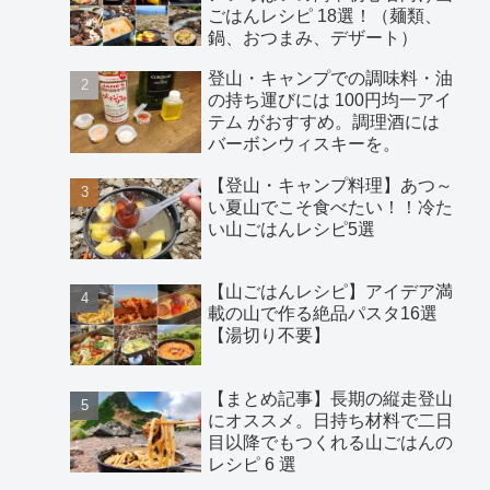
ごはんレシピ 18選！（麺類、
鍋、おつまみ、デザート）
登山・キャンプでの調味料・油
の持ち運びには 100円均一アイ
テム がおすすめ。調理酒には
バーボンウィスキーを。
【登山・キャンプ料理】あつ～
い夏山でこそ食べたい！！冷た
い山ごはんレシピ5選
【山ごはんレシピ】アイデア満
載の山で作る絶品パスタ16選
【湯切り不要】
【まとめ記事】長期の縦走登山
にオススメ。日持ち材料で二日
目以降でもつくれる山ごはんの
レシピ 6 選