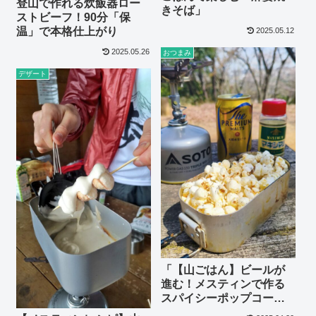
登山で作れる炊飯器ロー
きそば」
ストビーフ！90分「保
温」で本格仕上がり
2025.05.12
2025.05.26
おつまみ
デザート
「【山ごはん】ビールが
進む！メスティンで作る
スパイシーポップコーン
｜種から簡単レシピ