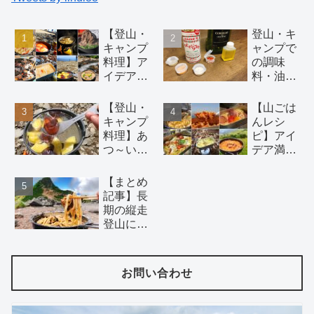
【登山・
登山・キ
キャンプ
ャンプで
料理】ア
の調味
イデアい
料・油の
っぱいの
持ち運び
簡単初心
には 100
【登山・
【山ごは
者向け山
円均一ア
キャンプ
んレシ
ごはんレ
イテム が
料理】あ
ピ】アイ
シピ 18
おすす
つ～い夏
デア満載
選！（麺
め。調理
山でこそ
の山で作
類、鍋、
酒にはバ
食べた
る絶品パ
【まとめ
おつま
ーボンウ
い！！冷
スタ16選
記事】長
み、デザ
ィスキー
たい山ご
【湯切り
期の縦走
ート）
を。
はんレシ
不要】
登山にオ
ピ5選
ススメ。
日持ち材
料で二日
お問い合わせ
目以降で
もつくれ
る山ごは