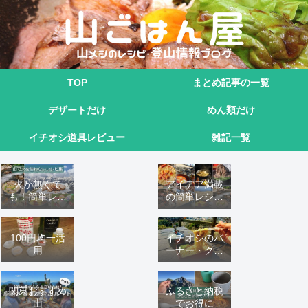
TOP
まとめ記事の一覧
デザートだけ
めん類だけ
イチオシ道具レビュー
雑記一覧
火が無くて
アイデア満載
も！簡単レシ
の簡単レシピ
ピ9選
16 選
100円均一活
イチオシのバ
用
ーナー・クッ
カーこれ！
関東おすすめ
ふるさと納税
山
でお得に