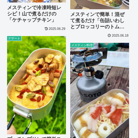
メスティンで冷凍時短レ
シピ！山で煮るだけの
メスティンで簡単！混ぜ
「ケチャップチキン」
て煮るだけ「缶詰いわし
とブロッコリーのトムヤ
2025.06.29
ムクンパスタ」
2025.06.18
デザート
メスティン料理