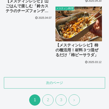
【メスティンレシピ】山
2025.04.20
ごはんで楽しむ「鈴カス
メスティン料理
テラのチーズフォンデュ
串」
2025.04.07
【メスティンレシピ】柿
の種活用！材料３つ混ぜ
るだけ「柿ピーサラダ」
2025.03.12
次のページ
次
1
2
3